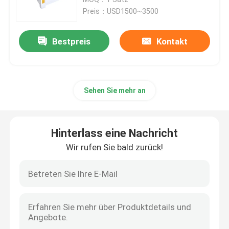
Preis：USD1500~3500
Hölzerne CNC-Router-Maschine
Bestpreis
Kontakt
ATC CNC-Router-Maschine
Sehen Sie mehr an
Stein CNC-Router-Maschine
Oszillierende Schneidemaschine
Hinterlass eine Nachricht
Wir rufen Sie bald zurück!
Plasmaschneidmaschine
Beschichtende UVmaschine
Album, das Maschine herstellt