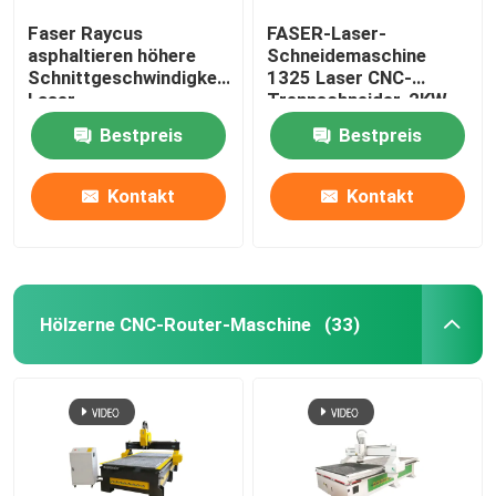
Faser Raycus
FASER-Laser-
asphaltieren höhere
Schneidemaschine
Schnittgeschwindigkeit
1325 Laser CNC-
Laser-
Trennschneider-2KW
Schneidemaschine-
Hochgeschwindigkeits
Bestpreis
Bestpreis
3000w
Kontakt
Kontakt
Hölzerne CNC-Router-Maschine
(33)