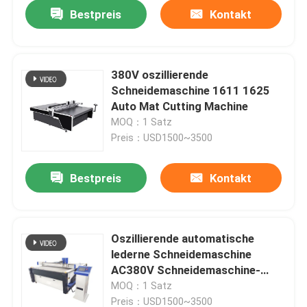
Bestpreis
Kontakt
380V oszillierende
Schneidemaschine 1611 1625
Auto Mat Cutting Machine
MOQ：1 Satz
Preis：USD1500~3500
Bestpreis
Kontakt
Startseite
Oszillierende automatische
lederne Schneidemaschine
Produkte
AC380V Schneidemaschine-
50HZ 1625
MOQ：1 Satz
Videos
Preis：USD1500~3500