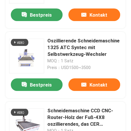
Bestpreis
Kontakt
Über uns
Fabrik Tour
Oszillierende Schneidemaschine
1325 ATC Syntec mit
Qualitätskontrolle
Selbstwerkzeug-Wechsler
MOQ：1 Satz
Preis：USD1500~3500
Kontakt
Bestpreis
Kontakt
Faserlaser-Schneidemaschine
CO2 Laser-Schneidemaschine
Schneidemaschine CCD CNC-
Router-Holz der Fuß-4X8
oszillierendes, das CER
Metalllaser-Schneidemaschine
schneidet
MOQ：1 Satz