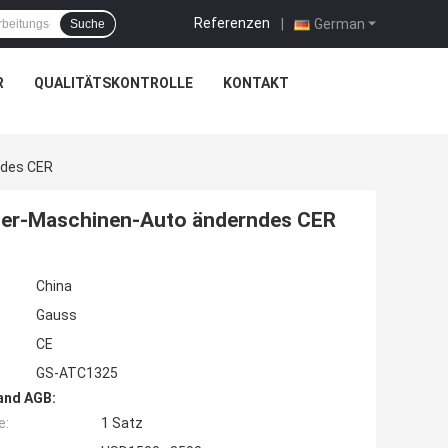
Referenzen
|
German
Suche
R
QUALITÄTSKONTROLLE
KONTAKT
ndes CER
uter-Maschinen-Auto änderndes CER
China
Gauss
CE
GS-ATC1325
and AGB:
e:
1 Satz