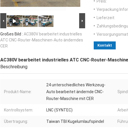
Preis:
Verpackung Info
Lieferzeit:
Zahlungsbedingu
Großes Bild :
AC380V bearbeitet industrielles
Versorgungsmater
ATC CNC-Router-Maschinen-Auto änderndes
Kontakt
CER
AC380V bearbeitet industrielles ATC CNC-Router-Maschin
Beschreibung
24 unterschiedliches Werkzeug-
Produkt-Name:
Auto bearbeitet ändernde CNC-
Spind
Router-Maschine mit CER
Kontrollsystem:
LNC (SYNTEC)
Arbei
Übertragung:
Taiwan TBI Kugelumlaufspindel
Führu