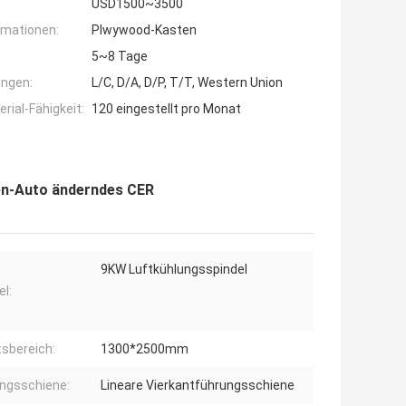
USD1500~3500
rmationen:
Plwywood-Kasten
5~8 Tage
ngen:
L/C, D/A, D/P, T/T, Western Union
ial-Fähigkeit:
120 eingestellt pro Monat
en-Auto änderndes CER
9KW Luftkühlungsspindel
el:
tsbereich:
1300*2500mm
ngsschiene:
Lineare Vierkantführungsschiene