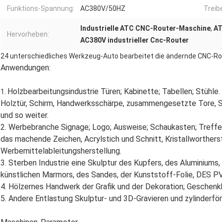
Funktions-Spannung:
AC380V/50HZ
Treibe
Industrielle ATC CNC-Router-Maschine
,
AT
Hervorheben:
AC380V industrieller Cnc-Router
24 unterschiedliches Werkzeug-Auto bearbeitet die ändernde CNC-Rout
Anwendungen:
Holzbearbeitungsindustrie Türen; Kabinette; Tabellen; Stühle.
1.
Holztür, Schirm, Handwerksschärpe, zusammengesetzte Tore, S
und so weiter.
2. Werbebranche Signage; Logo; Ausweise; Schaukasten; Treffe
das machende Zeichen, Acrylstich und Schnitt, Kristallworthers
Werbemittelableitungsherstellung.
3. Sterben Industrie eine Skulptur des Kupfers, des Aluminiums
künstlichen Marmors, des Sandes, der Kunststoff-Folie, DES PV
4. Hölzernes Handwerk der Grafik und der Dekoration; Gesche
5. Andere Entlastung Skulptur- und 3D-Gravieren und zylinderf