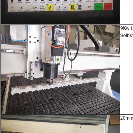
9Kw L
Selbs
20mm 