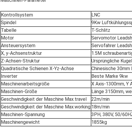
Maschinen-Parameter
Kontrollsystem
LNC
Spindel
9Kw Luftkühlungss
Tabelle
T-Schlitz
Motor
Servomotor Leadsh
Ansteuersystem
Servofahrer Leadsh
X, y-Achsenstruktur
1.5M schraubenarti
Z-Achsen-Struktur
Ursprüngliche Kuge
Quadratische Schienen X-Yz-Achse
Chinesische 30mm l
Inverter
Beste Marke 9kw
Maschinenarbeitsgröße
X Axis-1300mm, Y 
Maschinen-Größe
Länge 3150mm, we
Geschwindigkeit der Maschine Max.travel
22m/min
Geschwindigkeit der Maschine Max.working
18m/min
Maschinen-Spannung
3PH, 380V, 50/60H
Maschinengewicht
1855kg