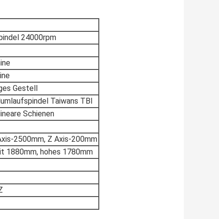
pindel 24000rpm
ine
ine
ges Gestell
lumlaufspindel Taiwans TBI
ineare Schienen
Axis-2500mm, Z Axis-200mm
it 1880mm, hohes 1780mm
Z