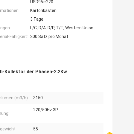
USD95~220
rmationen:
Kartonkasten
3 Tage
ngen:
L/C, D/A, D/P, T/T, Western Union
ial-Fähigkeit:
200 Satz pro Monat
b-Kollektor der Phasen-2.2Kw
olumen (m3/h):
3150
220/50Hz 3P
nung:
ogewicht
55