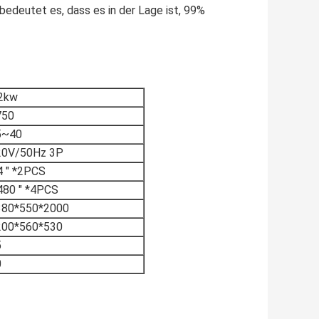
 bedeutet es, dass es in der Lage ist, 99%
.2kw
750
5~40
20V/50Hz 3P
 " *2PCS
480 " *4PCS
380*550*2000
200*560*530
5
0