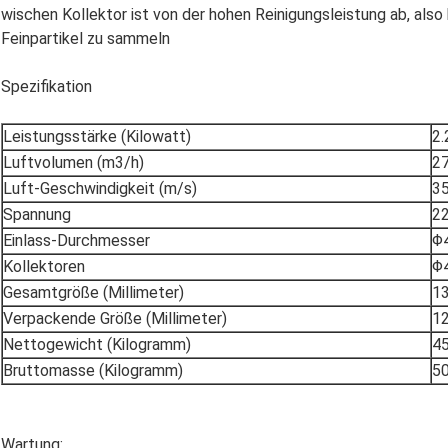
wischen Kollektor ist von der hohen Reinigungsleistung ab, also
Feinpartikel zu sammeln
Spezifikation
Leistungsstärke (Kilowatt)
2
Luftvolumen (m3/h)
2
Luft-Geschwindigkeit (m/s)
3
Spannung
2
Einlass-Durchmesser
Φ4
Kollektoren
Φ
Gesamtgröße (Millimeter)
1
Verpackende Größe (Millimeter)
1
Nettogewicht (Kilogramm)
4
Bruttomasse (Kilogramm)
5
Wartung: