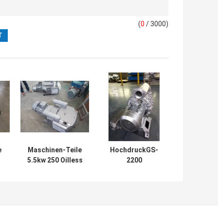
(
0
/ 3000)
e
Maschinen-Teile
HochdruckGS-
5.5kw 250 Oilless
2200
trockene Vane
vakuumpumpe 1
Vacuum Pump
Vakuumpumpe
R
With Frame CNC-
der Phasen-220V
3P
7.5Kw