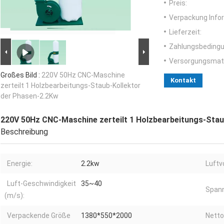
Preis:
Verpackung Info
Lieferzeit:
Zahlungsbedingu
Versorgungsmater
Großes Bild :
220V 50Hz CNC-Maschine
Kontakt
zerteilt 1 Holzbearbeitungs-Staub-Kollektor
der Phasen-2.2Kw
220V 50Hz CNC-Maschine zerteilt 1 Holzbearbeitungs-Stau
Beschreibung
Energie:
2.2kw
Luftv
Luft-Geschwindigkeit
35~40
Span
(m/s):
Verpackende Größe
1380*550*2000
Nett