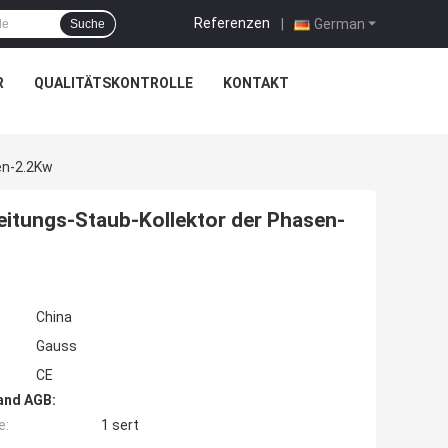
Referenzen
|
German
Suche
R
QUALITÄTSKONTROLLE
KONTAKT
en-2.2Kw
itungs-Staub-Kollektor der Phasen-
China
Gauss
CE
and AGB:
e:
1 sert