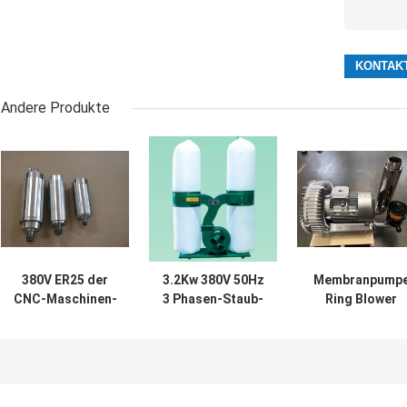
Andere Produkte
380V ER25 der
3.2Kw 380V 50Hz
Membranpump
CNC-Maschinen-
3 Phasen-Staub-
Ring Blower
Teil-5.5kw Phase
Kollektor für
Vacuum Pumps
Wasserkühlungs-
Holzbearbeitung
5.5Kw 380V
der Spindel-3
CNC-Maschine
Hochdruck-CE