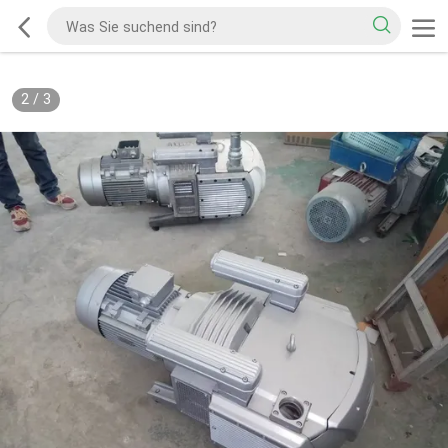
2
/
3