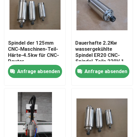
Spindel der 125mm
Dauerhafte 2.2Kw
CNC-Maschinen-Teil-
wassergekühlte
Härte-4.5kw für CNC-
Spindel ER20 CNC-
Router
Spindel-Teile 220V 1
Phase
Anfrage absenden
Anfrage absenden
Startseite
Produkte
Videos