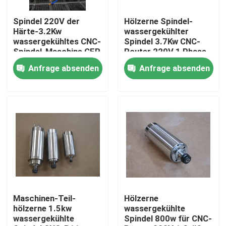
Spindel 220V der
Hölzerne Spindel-
Über uns
Härte-3.2Kw
wassergekühlter
wassergekühltes CNC-
Spindel 3.7Kw CNC-
Spindel-Maschine CER
Router 220V 1 Phase
Fabrik Tour
Anfrage absenden
Anfrage absenden
Qualitätskontrolle
Kontakt
Faserlaser-Schneidemaschine
CO2 Laser-Schneidemaschine
Maschinen-Teil-
Hölzerne
hölzerne 1.5kw
wassergekühlte
wassergekühlte
Spindel 800w für CNC-
Metalllaser-Schneidemaschine