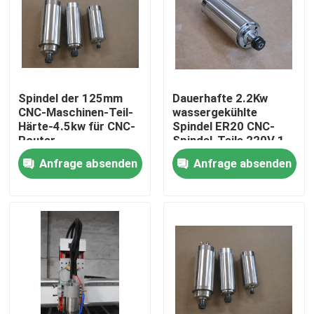
Spindel der 125mm
Dauerhafte 2.2Kw
CNC-Maschinen-Teil-
wassergekühlte
Härte-4.5kw für CNC-
Spindel ER20 CNC-
Router
Spindel-Teile 220V 1
Phase
Anfrage absenden
Anfrage absenden
Startseite
Produkte
Videos