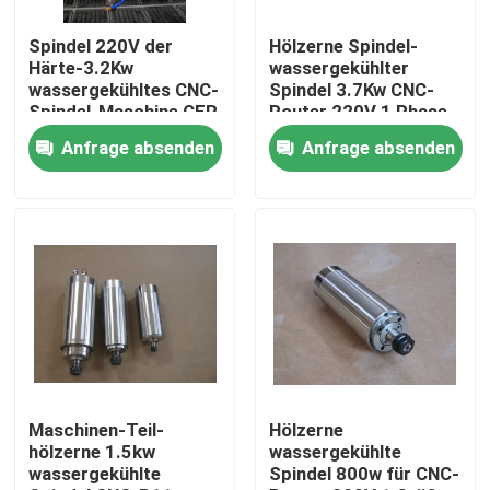
Spindel 220V der
Hölzerne Spindel-
Über uns
Härte-3.2Kw
wassergekühlter
wassergekühltes CNC-
Spindel 3.7Kw CNC-
Spindel-Maschine CER
Router 220V 1 Phase
Fabrik Tour
Anfrage absenden
Anfrage absenden
Qualitätskontrolle
Kontakt
Faserlaser-Schneidemaschine
CO2 Laser-Schneidemaschine
Maschinen-Teil-
Hölzerne
hölzerne 1.5kw
wassergekühlte
wassergekühlte
Spindel 800w für CNC-
Metalllaser-Schneidemaschine