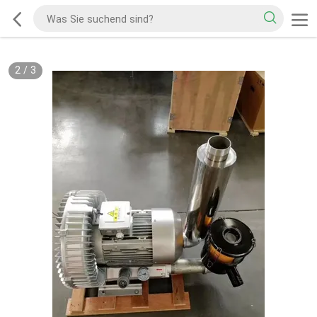
2
/
3